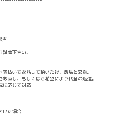
--------------------
換を
。
ご試着下さい。
料着払いで返品して頂いた後、良品と交換。
でお直し、もしくはご希望により代金の返還。
況に応じて対応
付いた場合